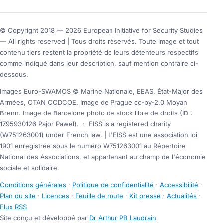
© Copyright 2018 — 2026 European Initiative for Security Studies
— All rights reserved | Tous droits réservés. Toute image et tout
contenu tiers restent la propriété de leurs détenteurs respectifs
comme indiqué dans leur description, sauf mention contraire ci-
dessous.
Images Euro-SWAMOS © Marine Nationale, EEAS, État-Major des
Armées, OTAN CCDCOE. Image de Prague cc-by-2.0 Moyan
Brenn. Image de Barcelone photo de stock libre de droits (ID :
1795930126 Pajor Pawel).
·
EISS is a registered charity
(W751263001) under French law. | L'EISS est une association loi
1901 enregistrée sous le numéro W751263001 au Répertoire
National des Associations, et appartenant au champ de l'économie
sociale et solidaire.
Conditions générales
·
Politique de confidentialité
·
Accessibilité
·
Plan du site
·
Licences
·
Feuille de route
·
Kit presse
·
Actualités
·
Flux RSS
Site conçu et développé par
Dr Arthur PB Laudrain