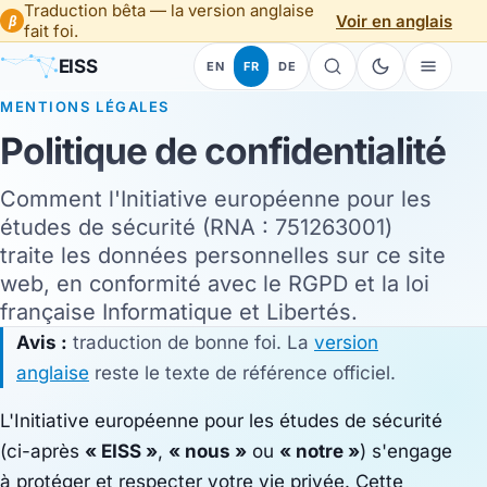
Traduction bêta — la version anglaise
Voir en anglais
β
fait foi.
EISS
EN
FR
DE
MENTIONS LÉGALES
Politique de confidentialité
Comment l'Initiative européenne pour les
études de sécurité (RNA : 751263001)
traite les données personnelles sur ce site
web, en conformité avec le RGPD et la loi
française Informatique et Libertés.
Avis :
traduction de bonne foi. La
version
anglaise
reste le texte de référence officiel.
L'Initiative européenne pour les études de sécurité
(ci-après
« EISS »
,
« nous »
ou
« notre »
) s'engage
à protéger et respecter votre vie privée. Cette